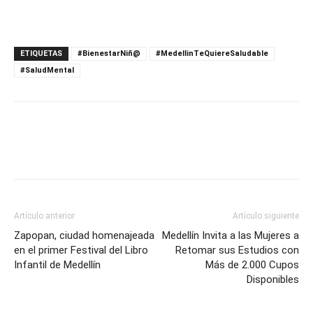
ETIQUETAS
#BienestarNiñ@
#MedellinTeQuiereSaludable
#SaludMental
Artículo anterior
Artículo siguiente
Zapopan, ciudad homenajeada
Medellín Invita a las Mujeres a
en el primer Festival del Libro
Retomar sus Estudios con
Infantil de Medellín
Más de 2.000 Cupos
Disponibles