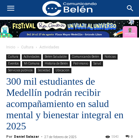
Inicio
Cultura
Actividades
Cultura
Actividades
Belén Saludable
Comunicando Belén
Noticias
Eventos
Mi Comuna
Historia de Belén
Patrimonio
Salud
Servicios públicos
Sociedad
Ubicación
300 mil estudiantes de
Medellín podrán recibir
acompañamiento en salud
mental y bienestar integral en
2025
Por
Daniel Salazar
-
5940
0
27 de febrero de 2025