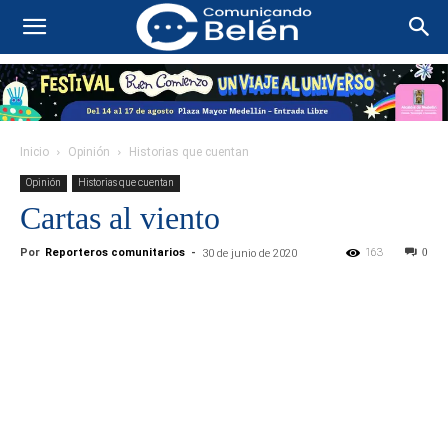
Inicio
Opinión
Historias que cuentan
Opinión
Historias que cuentan
Cartas al viento
Por
Reporteros comunitarios
-
163
0
30 de junio de 2020