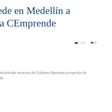
ede en Medellín a
ama CEmprende
5160
0
á articular recursos del Gobierno Nacional a proyectos de
ín.