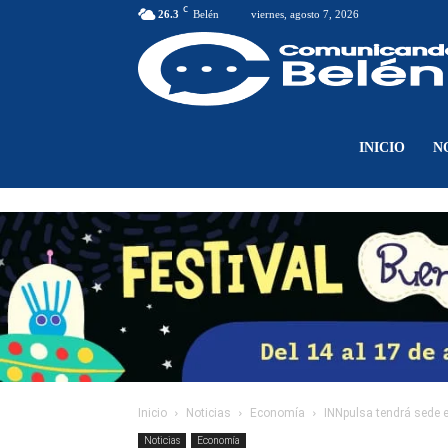
C
26.3
Belén
viernes, agosto 7, 2026
INICIO
N
Inicio
Noticias
Economía
INNpulsa tendrá sede 
Noticias
Economía