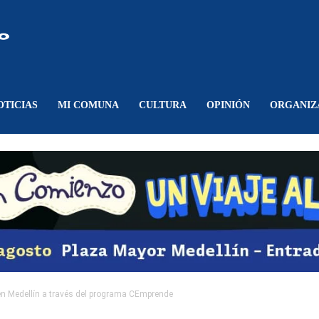
Comunicando
Belén
OTICIAS
MI COMUNA
CULTURA
OPINIÓN
ORGANIZ
en Medellín a través del programa CEmprende