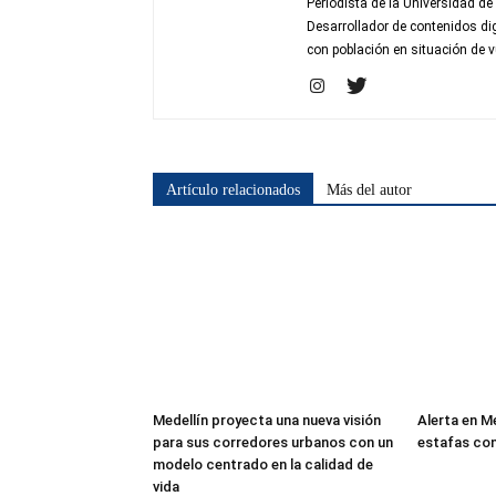
Periodista de la Universidad de
Desarrollador de contenidos dig
con población en situación de v
Artículo relacionados
Más del autor
Medellín proyecta una nueva visión
Alerta en M
para sus corredores urbanos con un
estafas co
modelo centrado en la calidad de
vida