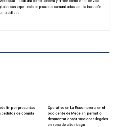
 Antioquia. La cultura como bandera y el rock como estilo de vida.
itales con experiencia en procesos comunitarios para la inclusión
ulnerabilidad
edellín por presuntas
Operativo en La Escombrera, en el
n pedidos de comida
occidente de Medellín, permitió
desmontar construcciones ilegales
en zona de alto riesgo