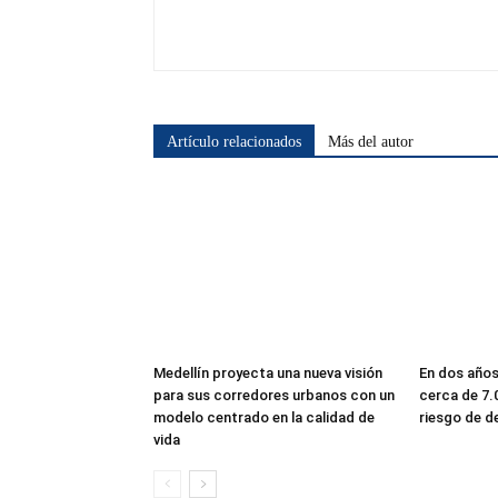
Artículo relacionados
Más del autor
Medellín proyecta una nueva visión
En dos años
para sus corredores urbanos con un
cerca de 7.
modelo centrado en la calidad de
riesgo de d
vida