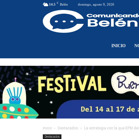
C
14.5
Belén
domingo, agosto 9, 2026
INICIO
N
Inicio
Destacados
La estrategia con la que EPM des
Destacados