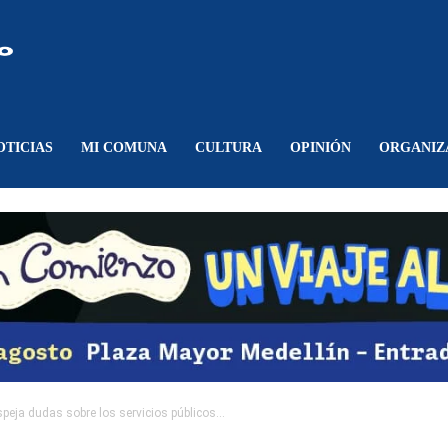
Comunicando
Belén
OTICIAS
MI COMUNA
CULTURA
OPINIÓN
ORGANIZ
peja dudas sobre los servicios públicos...