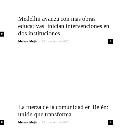
Medellín avanza con más obras
educativas: inician intervenciones en
dos instituciones...
0
-
Melissa Mejia
22 de mayo de 2026
0
La fuerza de la comunidad en Belén:
unión que transforma
-
0
Melissa Mejia
22 de mayo de 2026
0