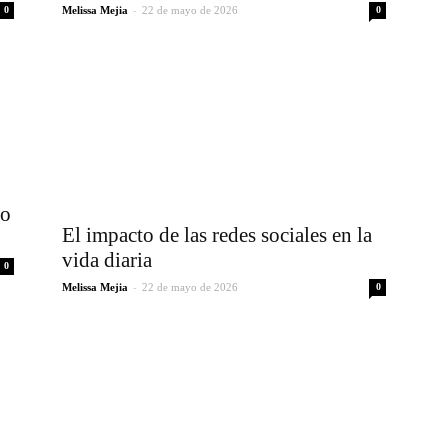
-
0
Melissa Mejia
22 de mayo de 2026
0
io
El impacto de las redes sociales en la
vida diaria
0
-
Melissa Mejia
22 de mayo de 2026
0