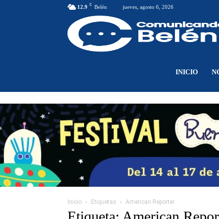
C
12.9
Belén
jueves, agosto 6, 2026
INICIO
N
Inicio
Etiquetas
American Reporter
Etiqueta: American Repor