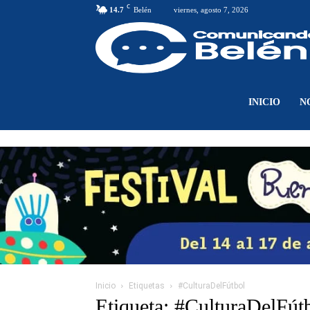
C
14.7
Belén
viernes, agosto 7, 2026
INICIO
N
Inicio
Etiquetas
#CulturaDelFútbol
Etiqueta: #CulturaDelFút