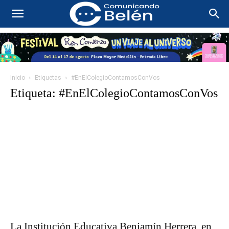
Inicio
Etiquetas
#EnElColegioContamosConVos
Etiqueta: #EnElColegioContamosConVos
La Institución Educativa Benjamín Herrera, en