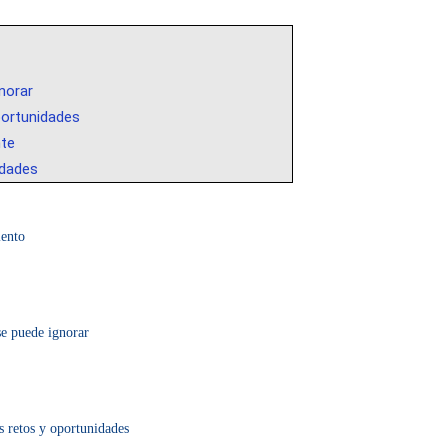
norar
oportunidades
nte
idades
iento
se puede ignorar
s retos y oportunidades