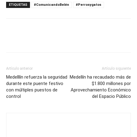
ETIQUETAS
#ComunicandoBelén
#Perrosygatos
Artículo anterior
Artículo siguiente
Medelllín refuerza la seguridad
Medellín ha recaudado más de
durante este puente festivo
$1.800 millones por
con múltiples puestos de
Aprovechamiento Económico
control
del Espacio Público