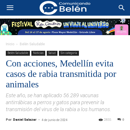
Inicio
Belén Saludable
Belén Saludable
Noticias
Salud
Sin categoría
Con acciones, Medellín evita
casos de rabia transmitida por
animales
Este año, se han aplicado 56.289 vacunas
antirrábicas a perros y gatos para prevenir la
transmisión del virus de la rabia a los humanos.
Por
Daniel Salazar
-
2855
0
4 de junio de 2024