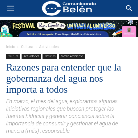
Inicio
Cultura
Actividades
Cultura
Actividades
Noticias
Medio Ambiente
Razones para entender que la
gobernanza del agua nos
importa a todos
En marzo, el mes del agua, exploramos algunas
iniciativas regionales que buscan proteger las
fuentes hídricas y generar conciencia sobre la
importancia de consumir y gestionar el agua de
manera (más) responsable.