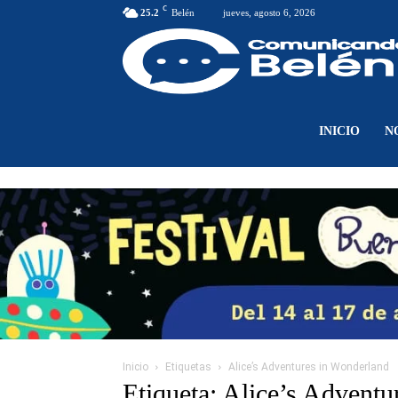
C
25.2
Belén
jueves, agosto 6, 2026
INICIO
N
Inicio
Etiquetas
Alice’s Adventures in Wonderland
Etiqueta: Alice’s Advent