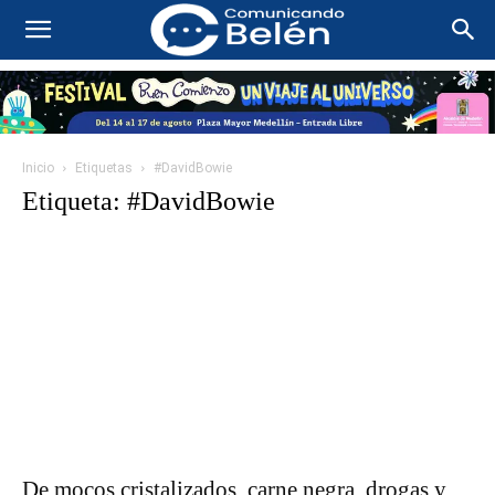
Inicio
Etiquetas
#DavidBowie
Etiqueta: #DavidBowie
De mocos cristalizados, carne negra, drogas y