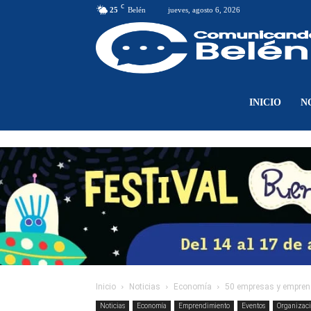
C
25
Belén
jueves, agosto 6, 2026
INICIO
N
Inicio
Noticias
Economía
50 empresas y emprendi
Noticias
Economía
Emprendimiento
Eventos
Organizac