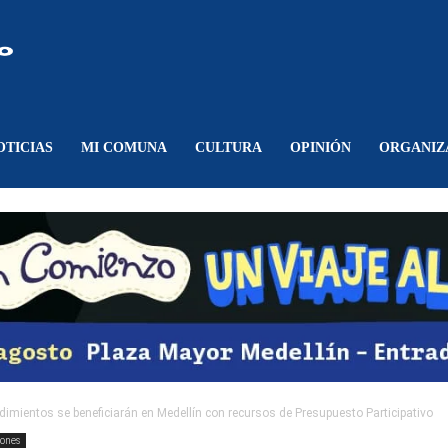
Comunicando
Belén
OTICIAS
MI COMUNA
CULTURA
OPINIÓN
ORGANIZ
mientos se beneficiarán en Medellín con recursos de Presupuesto Participativo
iones