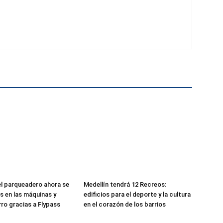
el parqueadero ahora se
Medellín tendrá 12 Recreos:
as en las máquinas y
edificios para el deporte y la cultura
rro gracias a Flypass
en el corazón de los barrios