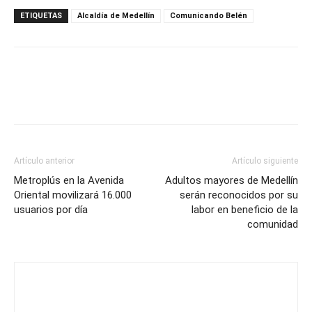
ETIQUETAS
Alcaldía de Medellín
Comunicando Belén
Artículo anterior
Artículo siguiente
Metroplús en la Avenida
Adultos mayores de Medellín
Oriental movilizará 16.000
serán reconocidos por su
usuarios por día
labor en beneficio de la
comunidad