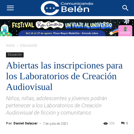
Inicio
Educación
Educación
Abiertas las inscripciones para
los Laboratorios de Creación
Audiovisual
Niños, niñas, adolescentes y jóvenes podrán
pertenecer a los Laboratorios de Creación
Audiovisual de ficción y comunitarios
Por
Daniel Salazar
-
508
0
7 de julio de 2021