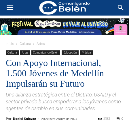
Inicio
Cultura
Artes
Cultura
Artes
Comunicando Belén
Educación
Música
Con Apoyo Internacional,
1.500 Jóvenes de Medellín
Impulsarán su Futuro
Una alianza estratégica entre el Distrito, USAID y el
sector privado busca empoderar a los jóvenes como
agentes de cambio en sus comunidades.
Por
Daniel Salazar
-
2951
0
20 de septiembre de 2024