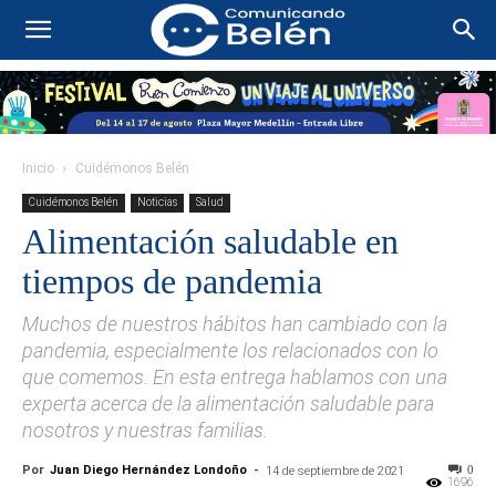
Inicio
Cuidémonos Belén
Cuidémonos Belén
Noticias
Salud
Alimentación saludable en
tiempos de pandemia
Muchos de nuestros hábitos han cambiado con la
pandemia, especialmente los relacionados con lo
que comemos. En esta entrega hablamos con una
experta acerca de la alimentación saludable para
nosotros y nuestras familias.
Por
Juan Diego Hernández Londoño
-
0
14 de septiembre de 2021
1696