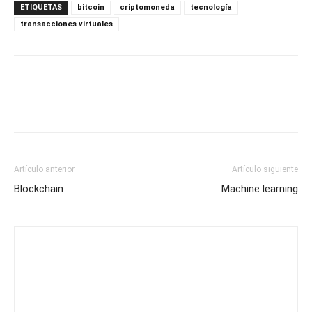
ETIQUETAS
bitcoin
criptomoneda
tecnología
transacciones virtuales
Artículo anterior
Artículo siguiente
Blockchain
Machine learning