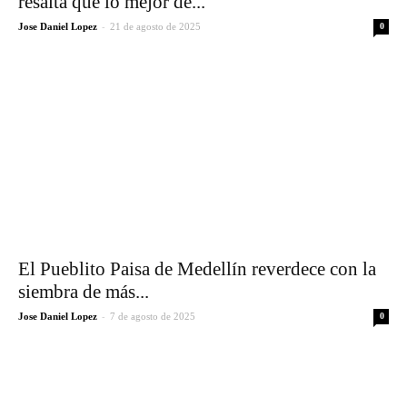
resalta que lo mejor de...
-
Jose Daniel Lopez
21 de agosto de 2025
0
El Pueblito Paisa de Medellín reverdece con la
siembra de más...
-
Jose Daniel Lopez
7 de agosto de 2025
0