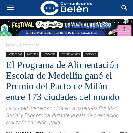
Inicio
Destacados
Destacados
Noticias
Economía
Institucionales
Sociedad
El Programa de Alimentación
Escolar de Medellín ganó el
Premio del Pacto de Milán
entre 173 ciudades del mundo
La ciudad fue reconocida en la categoría Equidad
Social y Económica, durante la gala de premiación
realizada en Milán, Italia.