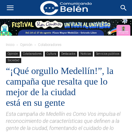
Inicio
Opinión
Colaboradores
Opinión
Colaboradores
Cultura
Destacados
Noticias
Servicios públicos
Sociedad
“¡Qué orgullo Medellín!”, la
campaña que resalta que lo
mejor de la ciudad
está en su gente
Esta campaña de Medellín es Como Vos impulsa el
reconocimiento de características que definen a la
gente de la ciudad, fomentando el cuidado de lo