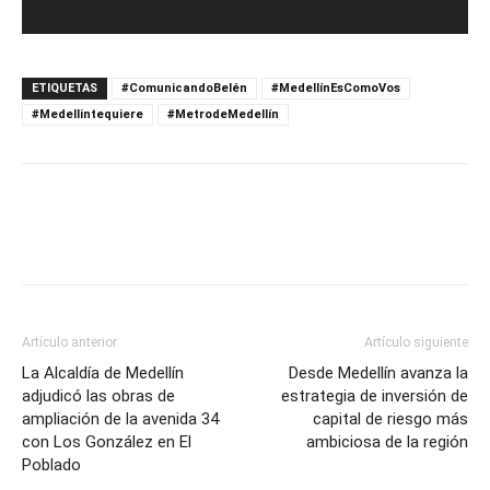
ETIQUETAS
#ComunicandoBelén
#MedellínEsComoVos
#Medellintequiere
#MetrodeMedellín
Artículo anterior
Artículo siguiente
La Alcaldía de Medellín
Desde Medellín avanza la
adjudicó las obras de
estrategia de inversión de
ampliación de la avenida 34
capital de riesgo más
con Los González en El
ambiciosa de la región
Poblado