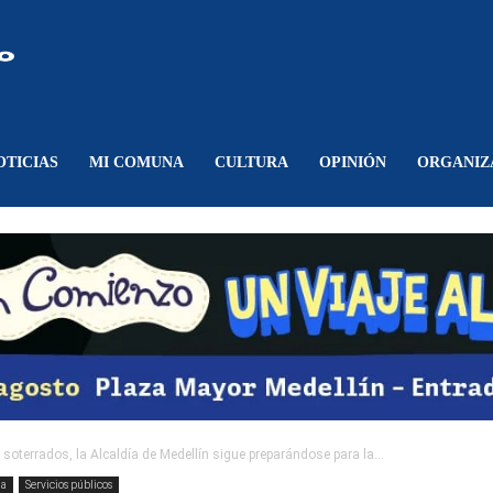
Comunicando
Belén
OTICIAS
MI COMUNA
CULTURA
OPINIÓN
ORGANIZ
soterrados, la Alcaldía de Medellín sigue preparándose para la...
na
Servicios públicos