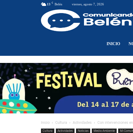
C
13
Belén
viernes, agosto 7, 2026
INICIO
N
Inicio
Cultura
Actividades
Con intervenciones en 
Cultura
Actividades
Noticias
Medio Ambiente
Mi Comu