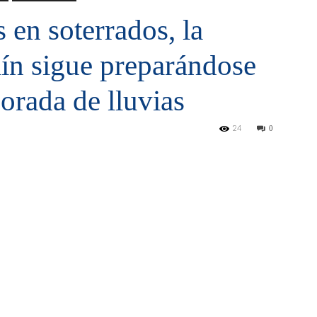
 en soterrados, la
lín sigue preparándose
orada de lluvias
24
0