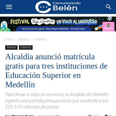
Inicio
Noticias
Gobierno
Noticias
Gobierno
Alcaldía anunció matrícula
gratis para tres instituciones de
Educación Superior en
Medellín
Para llevar a cabo el convenio, la Alcaldía de Medellín
inyectó una partida presupuestal que asciende a los
$20.518 millones de pesos.