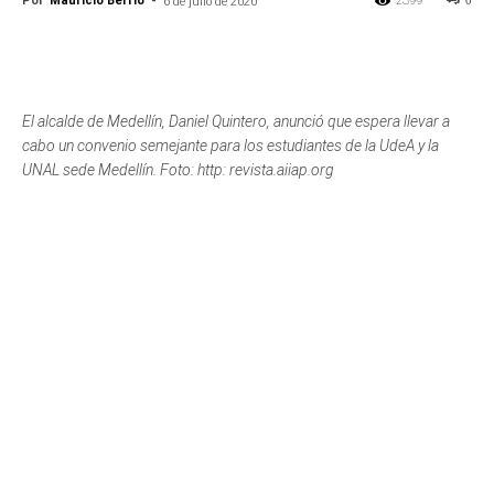
Por
Mauricio Berrío
-
2399
0
6 de julio de 2020
El alcalde de Medellín, Daniel Quintero, anunció que espera llevar a
cabo un convenio semejante para los estudiantes de la UdeA y la
UNAL sede Medellín. Foto: http: revista.aiiap.org