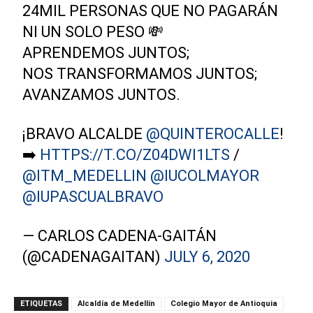
24MIL PERSONAS QUE NO PAGARÁN
NI UN SOLO PESO 💸
APRENDEMOS JUNTOS;
NOS TRANSFORMAMOS JUNTOS;
AVANZAMOS JUNTOS.
¡BRAVO ALCALDE
@QUINTEROCALLE
!
➡️
HTTPS://T.CO/Z04DWI1LTS
/
@ITM_MEDELLIN
@IUCOLMAYOR
@IUPASCUALBRAVO
— CARLOS CADENA-GAITÁN
(@CADENAGAITAN)
JULY 6, 2020
ETIQUETAS
Alcaldía de Medellín
Colegio Mayor de Antioquia