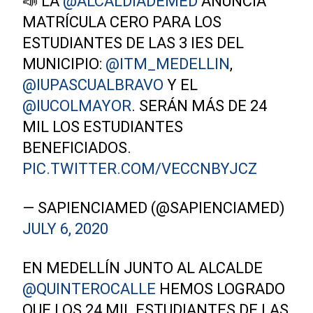
📣 LA
@ALCALDIADEMED
ANUNCIA
MATRÍCULA CERO PARA LOS
ESTUDIANTES DE LAS 3 IES DEL
MUNICIPIO:
@ITM_MEDELLIN
,
@IUPASCUALBRAVO
Y EL
@IUCOLMAYOR
. SERÁN MÁS DE 24
MIL LOS ESTUDIANTES
BENEFICIADOS.
PIC.TWITTER.COM/VECCNBYJCZ
— SAPIENCIAMED (@SAPIENCIAMED)
JULY 6, 2020
EN MEDELLÍN JUNTO AL ALCALDE
@QUINTEROCALLE
HEMOS LOGRADO
QUE LOS 24 MIL ESTUDIANTES DE LAS