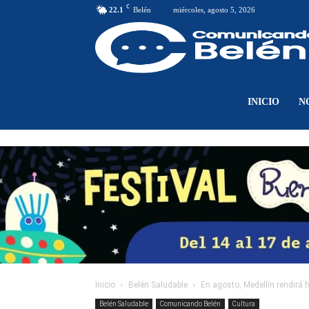
C
22.1
Belén
miércoles, agosto 5, 2026
INICIO
N
Inicio
Belén Saludable
En agosto, Medellín rendirá
Belén Saludable
Comunicando Belén
Cultura