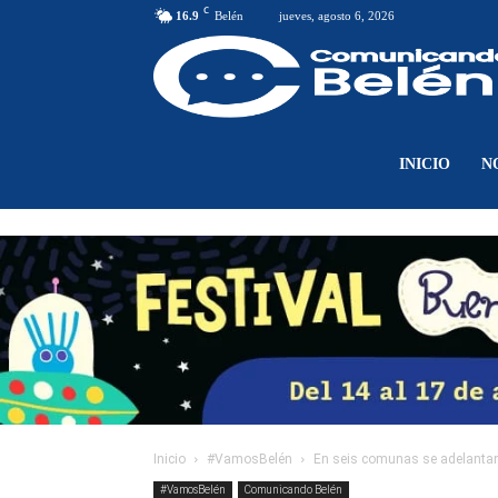
C
16.9
Belén
jueves, agosto 6, 2026
INICIO
N
Inicio
#VamosBelén
En seis comunas se adelantan 
#VamosBelén
Comunicando Belén