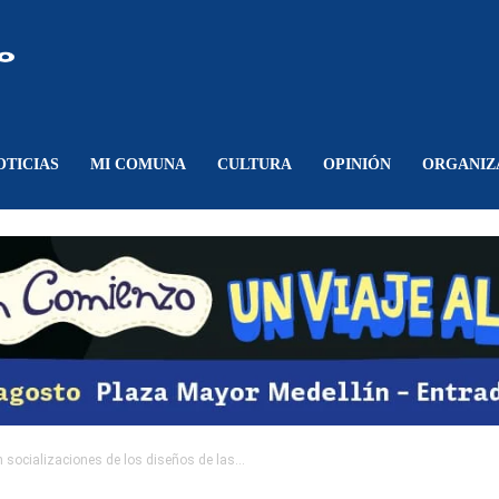
Comunicando
Belén
OTICIAS
MI COMUNA
CULTURA
OPINIÓN
ORGANIZ
socializaciones de los diseños de las...