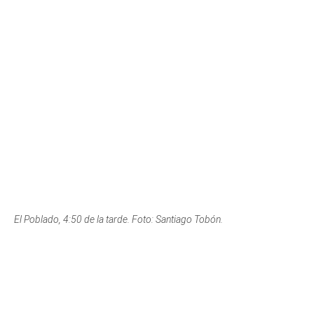
El Poblado, 4:50 de la tarde. Foto: Santiago Tobón.
Prado Centro, 5:00 de la tarde. Foto: Jan García (vía Instagram).