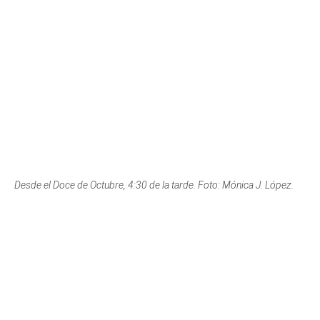
Desde el Doce de Octubre, 4:30 de la tarde. Foto: Mónica J. López.
Vereda La Loma, Corregimiento de San Cristóbal, 4:30 de la tarde.
Foto: Carmen Paniagua López.