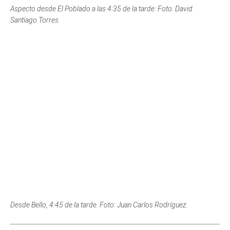
Desde Bello, 4:45 de la tarde. Foto: Juan Carlos Rodríguez.
Hacia las cinco de la tarde, el sol comenzó a pintar nuestro
valle y sus entornos con colores idílicos.