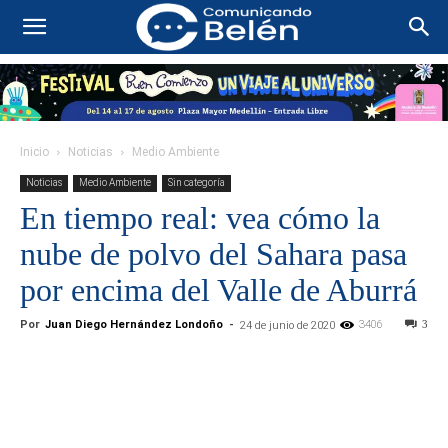
Inicio
Noticias
Medio Ambiente
Noticias
Medio Ambiente
Sin categoría
En tiempo real: vea cómo la
nube de polvo del Sahara pasa
por encima del Valle de Aburrá
Por
Juan Diego Hernández Londoño
-
3406
3
24 de junio de 2020