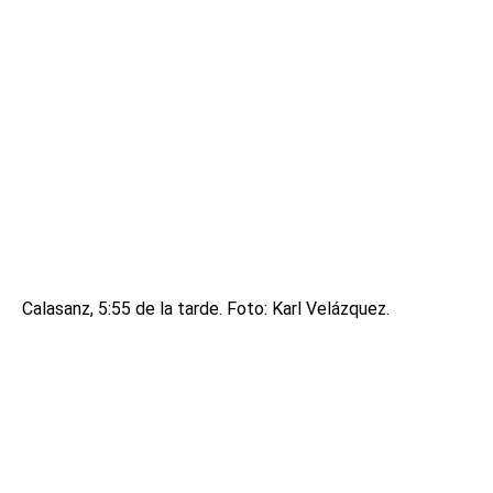
Calasanz, 5:55 de la tarde. Foto: Karl Velázquez.
Buenos Aires, 5:55 de la tarde. Foto: Juan Sebastián Monsalve.