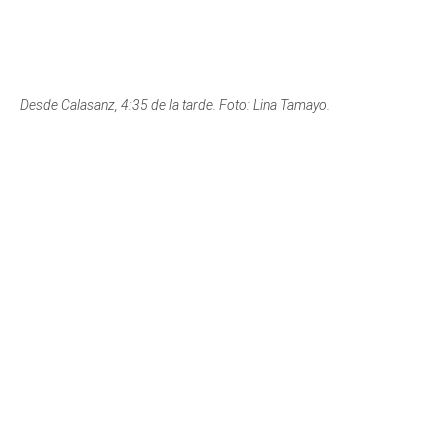
Aspecto desde El Poblado a las 4:35 de la tarde: Foto: David
Santiago Torres.