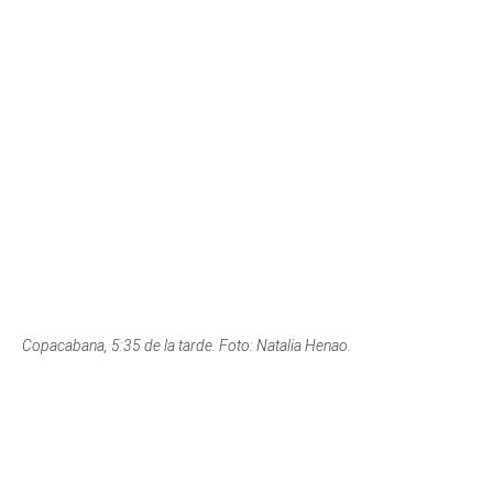
Copacabana, 5:35 de la tarde. Foto: Natalia Henao.
Suroeste antioqueño, cuenca del Sinifaná, 5:45 de la tarde. Foto: