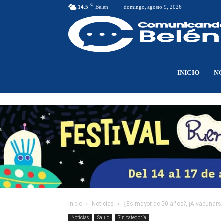
C
14.5
Belén
domingo, agosto 9, 2026
INICIO
N
Inicio
Noticias
¿Es mayor de 50 años?, ¡A vacunarse
Noticias
Salud
Sin categoría