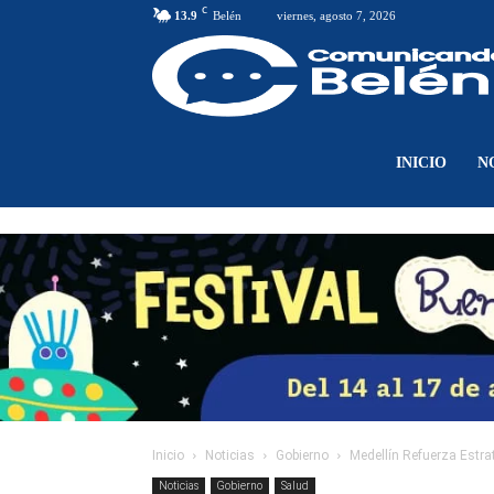
C
13.9
Belén
viernes, agosto 7, 2026
INICIO
N
Inicio
Noticias
Gobierno
Medellín Refuerza Estrat
Noticias
Gobierno
Salud