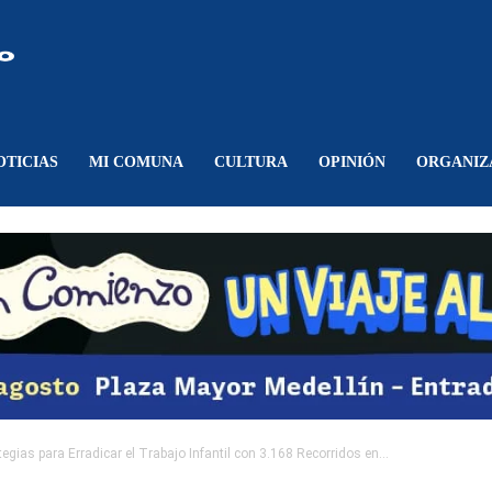
Comunicando
Belén
OTICIAS
MI COMUNA
CULTURA
OPINIÓN
ORGANIZ
egias para Erradicar el Trabajo Infantil con 3.168 Recorridos en...