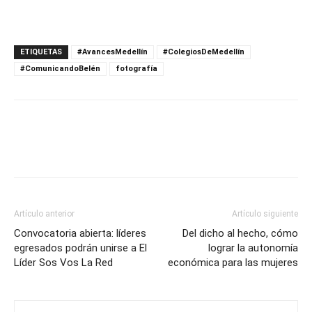
ETIQUETAS
#AvancesMedellín
#ColegiosDeMedellín
#ComunicandoBelén
fotografía
Artículo anterior
Artículo siguiente
Convocatoria abierta: líderes
Del dicho al hecho, cómo
egresados podrán unirse a El
lograr la autonomía
Líder Sos Vos La Red
económica para las mujeres