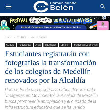
Inicio
Cultura
Actividades
Cultura
Actividades
Artes
Educación
Opinión
Imágenes que cuentan
Estudiantes registrarán con
fotografías la transformación
de los colegios de Medellín
renovados por la Alcaldía
Por medio de una práctica artística denominada
“Imágenes en Movimiento”, la Alcaldía de Medellín
busca promover la apropiación y el cuidado de la
infraestructura educativa que se ha venido