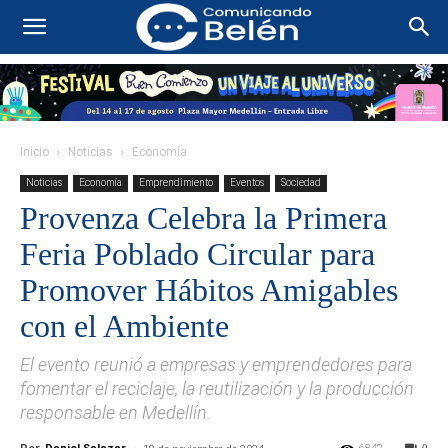
Inicio
Noticias
Economía
Noticias
Economía
Emprendimiento
Eventos
Sociedad
Provenza Celebra la Primera
Feria Poblado Circular para
Promover Hábitos Amigables
con el Ambiente
El evento reunió a empresas y emprendedores para
fomentar el reciclaje, la reutilización y la producción
responsable en Medellín.