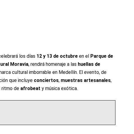
celebrará los días
12 y 13 de octubre
en el
Parque de
tural Moravia
, rendirá homenaje a las
huellas de
arca cultural imborrable en Medellín. El evento, de
ación que incluye
conciertos
,
muestras artesanales
,
l ritmo de
afrobeat
y música exótica.