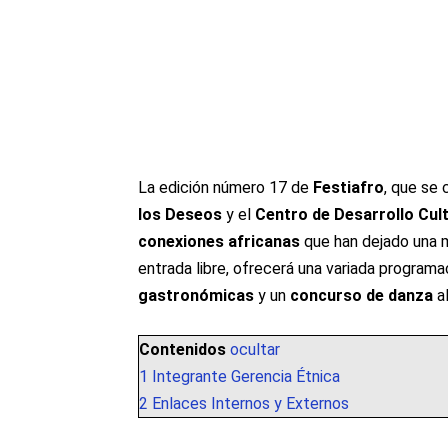
La edición número 17 de
Festiafro
, que se 
los Deseos
y el
Centro de Desarrollo Cul
conexiones africanas
que han dejado una m
entrada libre, ofrecerá una variada program
gastronómicas
y un
concurso de danza
a
Contenidos
ocultar
1
Integrante Gerencia Étnica
2
Enlaces Internos y Externos