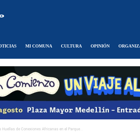
Comunicando
Belén
OTICIAS
MI COMUNA
CULTURA
OPINIÓN
ORGANIZ
 Huellas de Conexiones Africanas en el Parque...