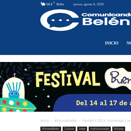
C
14.3
Belén
jueves, agosto 6, 2026
INICIO
N
Inicio
#VamosBelén
Festiafro 2024: Homenaje a las
#VamosBelén
Cultura
Artes
Institucionales
Música