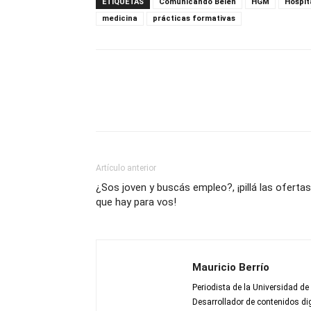
ETIQUETAS
Comunicando Belén
HGM
Hospit
medicina
prácticas formativas
Artículo anterior
¿Sos joven y buscás empleo?, ¡pillá las ofertas
que hay para vos!
Mauricio Berrío
Periodista de la Universidad de
Desarrollador de contenidos dig