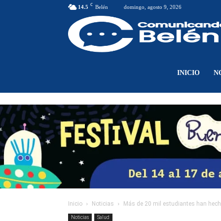
C
14.5
Belén
domingo, agosto 9, 2026
INICIO
N
Inicio
Noticias
Más de 20 mil estudiantes han hecho 
Noticias
Salud