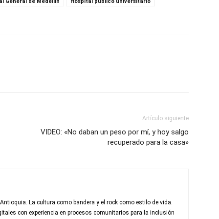
al General de Medellín
Hospital público universitario
Artículo siguiente
VIDEO: «No daban un peso por mí, y hoy salgo
recuperado para la casa»
 Antioquia. La cultura como bandera y el rock como estilo de vida.
itales con experiencia en procesos comunitarios para la inclusión