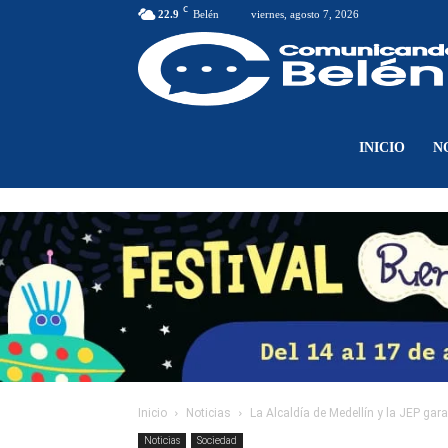
C
22.9
Belén
viernes, agosto 7, 2026
INICIO
N
Inicio
Noticias
La Alcaldía de Medellín y la JEP gar
Noticias
Sociedad