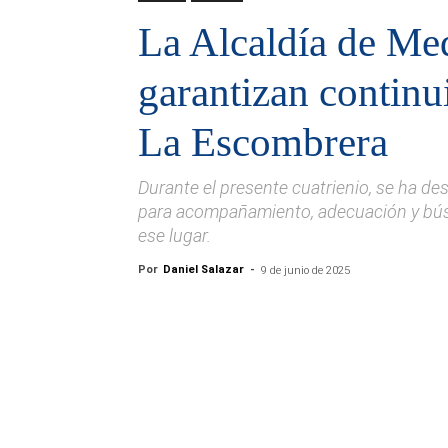
La Alcaldía de Med
garantizan continu
La Escombrera
Durante el presente cuatrienio, se ha d
para acompañamiento, adecuación y bú
ese lugar.
Por
Daniel Salazar
-
9 de junio de 2025