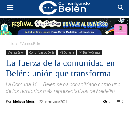
Inicio
#VamosBelén
#VamosBelén
Comunicando Belén
Mi Comuna
Mi Barrio Cuenta
La fuerza de la comunidad en
Belén: unión que transforma
La Comuna 16 – Belén se ha consolidado como uno
de los territorios más representativos de Medellín
Por
Melissa Mejia
-
3
0
22 de mayo de 2026