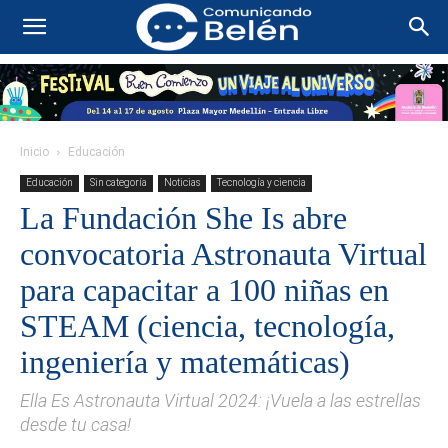
Inicio
Educación
Educación
Sin categoría
Noticias
Tecnología y ciencia
La Fundación She Is abre
convocatoria Astronauta Virtual
para capacitar a 100 niñas en
STEAM (ciencia, tecnología,
ingeniería y matemáticas)
Ella Es Astronauta Virtual 2024: ¡Vuela a las estrellas
desde tu casa!