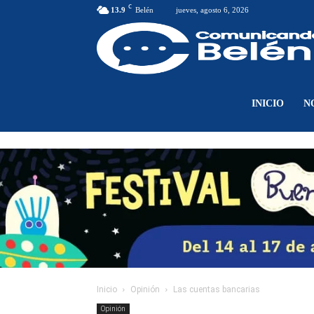
C
13.9
Belén
jueves, agosto 6, 2026
INICIO
N
Inicio
Opinión
Las cuentas bancarias
Opinión