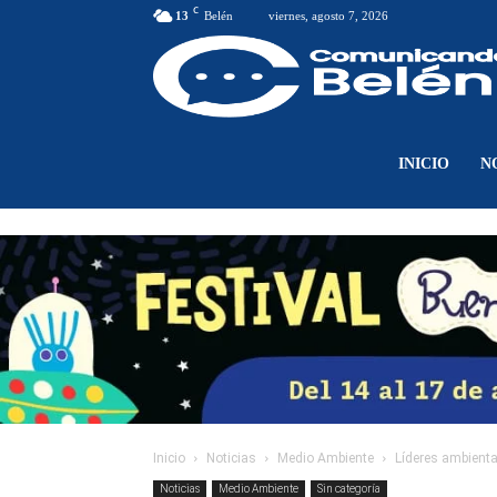
C
13
Belén
viernes, agosto 7, 2026
INICIO
N
Inicio
Noticias
Medio Ambiente
Líderes ambiental
Noticias
Medio Ambiente
Sin categoría