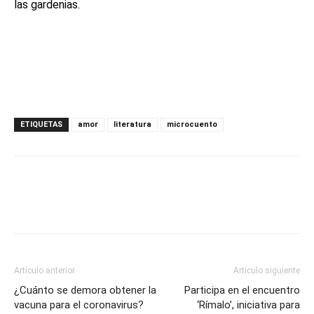
las gardenias.
ETIQUETAS
amor
literatura
microcuento
Artículo anterior
Artículo siguiente
¿Cuánto se demora obtener la
Participa en el encuentro
vacuna para el coronavirus?
‘Rímalo’, iniciativa para