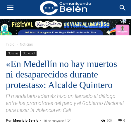
Inicio
Noticias
Noticias
Sociedad
«En Medellín no hay muertos
ni desaparecidos durante
protestas»: Alcalde Quintero
El mandatario además hizo un llamado al diálogo
entre los promotores del paro y el Gobierno Nacional
para cesar la violencia en Cali.
Por
Mauricio Berrío
-
300
0
10 de mayo de 2021