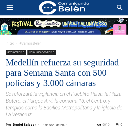
Inicio
#VamosBelén
#VamosBelén
Comunicando Belén
Medellín refuerza su seguridad
para Semana Santa con 500
policías y 3.000 cámaras
Se reforzará la vigilancia en el Pueblito Paisa, la Plaza
Botero, el Parque Arví, la comuna 13, el Centro, y
templos como la Basílica Metropolitana y la iglesia de
La Veracruz.
Por
Daniel Salazar
-
6019
0
15 de abril de 2025