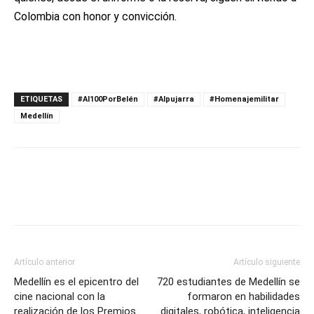
Colombia con honor y convicción.
ETIQUETAS
#Al100PorBelén
#Alpujarra
#Homenajemilitar
Medellín
Artículo anterior
Artículo siguiente
Medellín es el epicentro del
720 estudiantes de Medellín se
cine nacional con la
formaron en habilidades
realización de los Premios
digitales, robótica, inteligencia