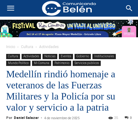
Inicio
Cultura
Actividades
Cultura
Actividades
Noticias
Eventos
Gobierno
Institucionales
Mundo Político
Mi Comuna
Patrimonio
Servicios públicos
Medellín rindió homenaje a
veteranos de las Fuerzas
Militares y la Policía por su
valor y servicio a la patria
Por
Daniel Salazar
-
35
0
4 de noviembre de 2025