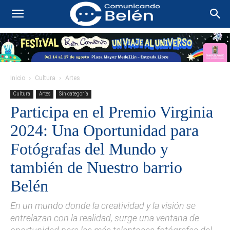
Inicio
Cultura
Artes
Cultura
Artes
Sin categoría
Participa en el Premio Virginia
2024: Una Oportunidad para
Fotógrafas del Mundo y
también de Nuestro barrio
Belén
En un mundo donde la creatividad y la visión se
entrelazan con la realidad, surge una ventana de