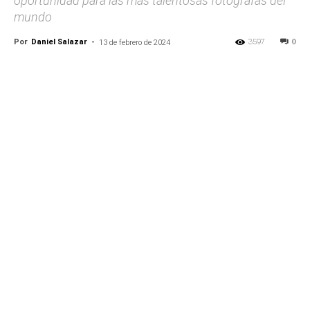
oportunidad para las más talentosas fotógrafas del
mundo
Por
Daniel Salazar
-
3597
0
13 de febrero de 2024