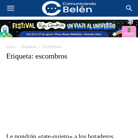
Inicio
Etiquetas
Escombros
Etiqueta: escombros
Le pondrán «tate-quieto» a los botaderos