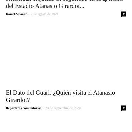
del Estadio Atanasio Girardot...
-
Daniel Salazar
7 de agosto de 2021
0
El Dato del Guari: ¿Quién visita el Atanasio
Girardot?
-
Reporteros comunitarios
24 de septiembre de 2020
0