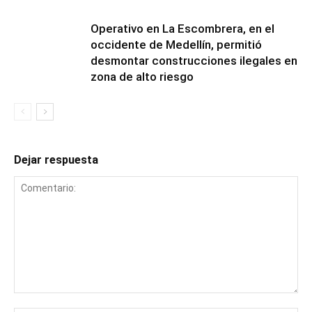
Operativo en La Escombrera, en el
occidente de Medellín, permitió
desmontar construcciones ilegales en
zona de alto riesgo
Dejar respuesta