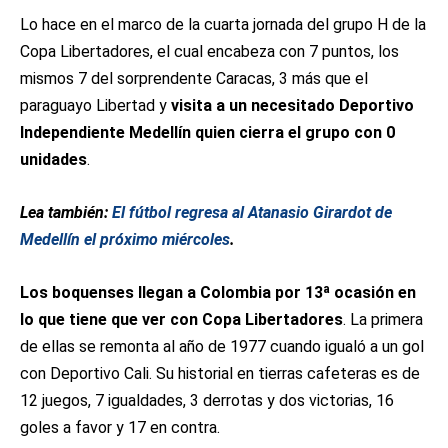
Lo hace en el marco de la cuarta jornada del grupo H de la
Copa Libertadores, el cual encabeza con 7 puntos, los
mismos 7 del sorprendente Caracas, 3 más que el
paraguayo Libertad y
visita a un necesitado Deportivo
Independiente Medellín quien cierra el grupo con 0
unidades
.
Lea también:
El fútbol regresa al Atanasio Girardot de
Medellín el próximo miércoles
.
Los boquenses llegan a Colombia por 13ª ocasión en
lo que tiene que ver con Copa Libertadores
. La primera
de ellas se remonta al año de 1977 cuando igualó a un gol
con Deportivo Cali. Su historial en tierras cafeteras es de
12 juegos, 7 igualdades, 3 derrotas y dos victorias, 16
goles a favor y 17 en contra.