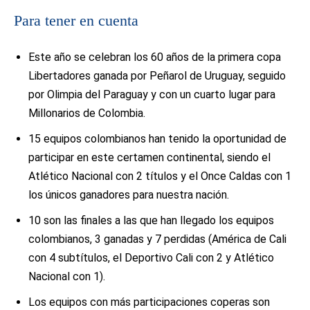
Para tener en cuenta
Este año se celebran los 60 años de la primera copa
Libertadores ganada por Peñarol de Uruguay, seguido
por Olimpia del Paraguay y con un cuarto lugar para
Millonarios de Colombia.
15 equipos colombianos han tenido la oportunidad de
participar en este certamen continental, siendo el
Atlético Nacional con 2 títulos y el Once Caldas con 1
los únicos ganadores para nuestra nación.
10 son las finales a las que han llegado los equipos
colombianos, 3 ganadas y 7 perdidas (América de Cali
con 4 subtítulos, el Deportivo Cali con 2 y Atlético
Nacional con 1).
Los equipos con más participaciones coperas son