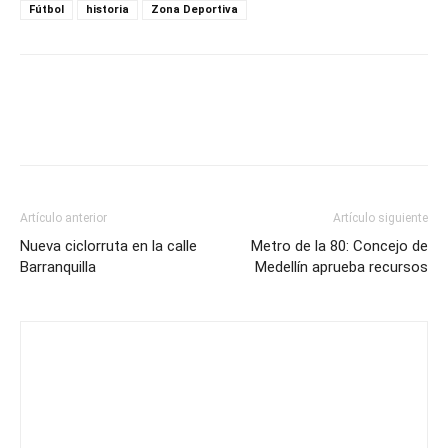
Fútbol
historia
Zona Deportiva
Artículo anterior
Artículo siguiente
Nueva ciclorruta en la calle
Metro de la 80: Concejo de
Barranquilla
Medellín aprueba recursos