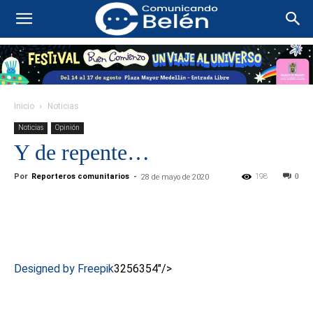
Inicio
Noticias
Noticias
Opinión
Y de repente…
Por
Reporteros comunitarios
-
198
0
28 de mayo de 2020
Designed by Freepik
3256354"/>