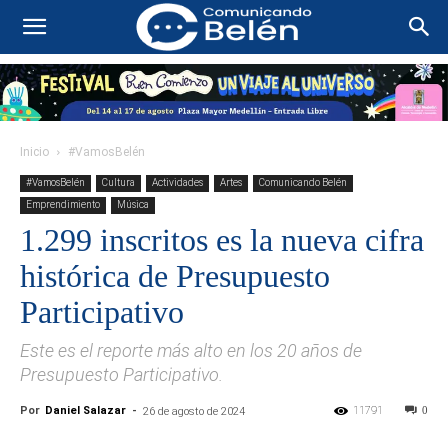
Inicio
#VamosBelén
#VamosBelén
Cultura
Actividades
Artes
Comunicando Belén
Emprendimiento
Música
1.299 inscritos es la nueva cifra
histórica de Presupuesto
Participativo
Este es el reporte más alto en los 20 años de
Presupuesto Participativo.
Por
Daniel Salazar
-
11791
0
26 de agosto de 2024