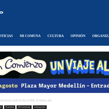
Comunicando
Belén
OTICIAS
MI COMUNA
CULTURA
OPINIÓN
ORGANIZ
menina Sub-20 de la FIFA, la fiesta del...
te
Eventos
Mi Comuna
Ubicación