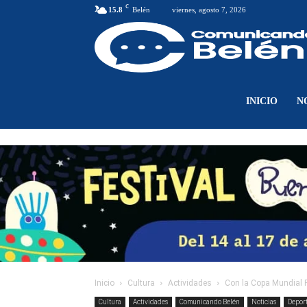
C
15.8
Belén
viernes, agosto 7, 2026
INICIO
N
Inicio
Cultura
Actividades
Con la Copa Mundial Fe
Cultura
Actividades
Comunicando Belén
Noticias
Depor