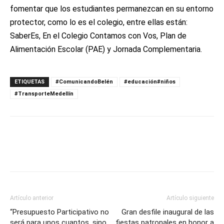
fomentar que los estudiantes permanezcan en su entorno
protector, como lo es el colegio, entre ellas están:
SaberEs, En el Colegio Contamos con Vos, Plan de
Alimentación Escolar (PAE) y Jornada Complementaria.
ETIQUETAS
#ComunicandoBelén
#educación#niños
#TransporteMedellín
Artículo anterior
Artículo siguiente
“Presupuesto Participativo no
Gran desfile inaugural de las
será para unos cuantos, sino
fiestas patronales en honor a