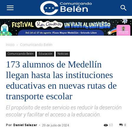
Inicio
Comunicando Belén
Comunicando Belén
Educación
Noticias
173 alumnos de Medellín
llegan hasta las instituciones
educativas en nuevas rutas de
transporte escolar
El propósito de este servicio es reducir la deserción
escolar y facilitar el acceso a la educación.
Por
Daniel Salazar
-
63
0
29 de julio de 2024